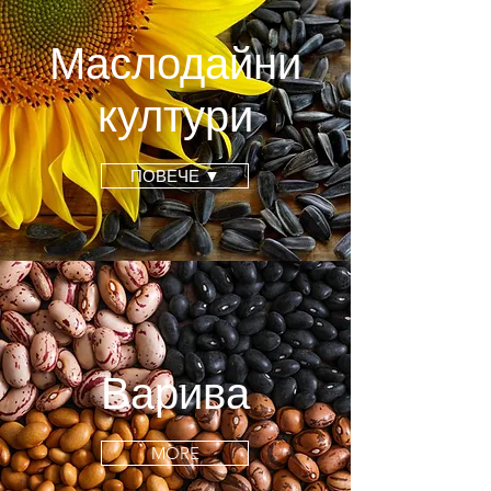
Маслодайни
култури
ПОВЕЧЕ ▼
Варива
MORE