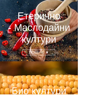
Етерично
-
Маслодайни
култури
ПОВЕЧЕ ▼
Био култури
ПОВЕЧЕ ▼