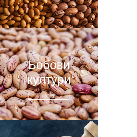
Бобови
култури
MORE