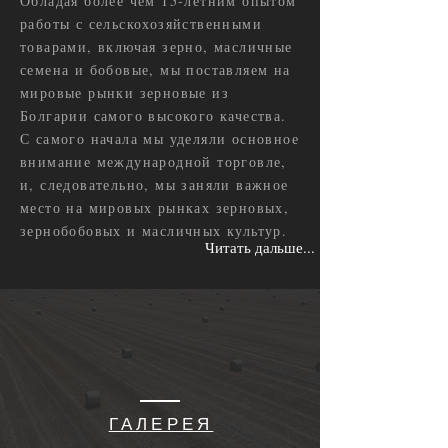
Обладая более чем 15-летним опытом
работы с сельскохозяйственными
товарами, включая зерно, масличные
семена и бобовые, мы поставляем на
мировые рынки зерновые из
Болгарии самого высокого качества.
С самого начала мы уделяли основное
внимание международной торговле,
и, следовательно, мы заняли важное
место на мировых рынках зерновых,
зернобобовых и масличных культур.
Читать дальше...
ГАЛЕРЕЯ